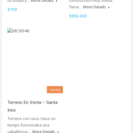
la ciudad y…
More Details
construccion muy solida.
Tiene…
More Details
$750
$950.000
Venta
Terreno En Venta – Santa
Ines
Terreno con casa. Hace un
tiempo funcionaba una
caballeriza.…
More Details